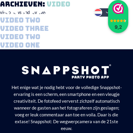
Archieven:
video
video news and reviews
video two
9,2
video three
video two
video one
Het enige wat je nodig hebt voor de volledige Snappshot-
ervaring is een scherm, een smartphone en een vleugje
creativiteit. De fotofeed ververst zichzelf automatisch
wanneer de gasten aan het fotograferen zijn geslagen;
voeg er leuk commentaar aan toe en voila. Daar is die
extase! Snappshot: De wegwerpcamera van de 21ste
eeuw.