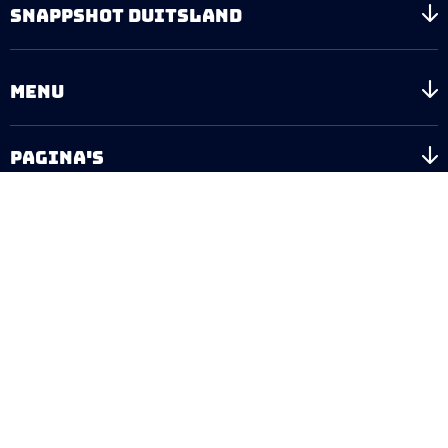
SNAPPSHOT DUITSLAND
MENU
PAGINA'S
Copyright © 2026 Snappshot - Alle rechten voorbehouden.
De waardering van snappshot.party bij
WebwinkelKeur Reviews
is 9.2/10 gebaseerd op 184