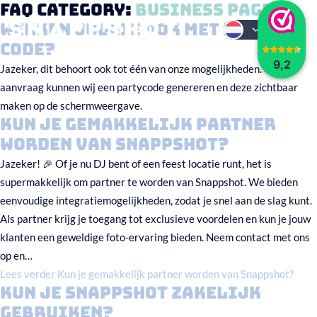
FAQ Category:
Business Page
Werken jullie ook met een QR-
Code?
9,2
Jazeker, dit behoort ook tot één van onze mogelijkheden. Op
aanvraag kunnen wij een partycode genereren en deze zichtbaar
maken op de schermweergave.
Kun je gemakkelijk partner
worden van Snappshot?
Jazeker! 🎉 Of je nu DJ bent of een feest locatie runt, het is
supermakkelijk om partner te worden van Snappshot. We bieden
eenvoudige integratiemogelijkheden, zodat je snel aan de slag kunt.
Als partner krijg je toegang tot exclusieve voordelen en kun je jouw
klanten een geweldige foto-ervaring bieden. Neem contact met ons
op en…
Lees verder
Kun je gemakkelijk partner worden van Snappshot?
Kun je Snappshot zakelijk
gebruiken?