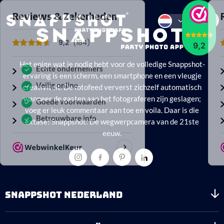
9,2
Het enige wat je nodig hebt voor de volledige Snappshot-
ervaring is een scherm, een smartphone en een vleugje
creativiteit. De fotofeed ververst zichzelf automatisch
wanneer de gasten aan het fotograferen zijn geslagen;
voeg er leuk commentaar aan toe en voila. Daar is die
extase! Snappshot: De wegwerpcamera van de 21ste
eeuw.
SNAPPSHOT NEDERLAND