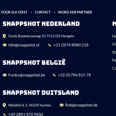
VOOR ELK FEEST
CONTACT
WORD EEN PARTNER
SNAPPSHOT NEDERLAND
Oude Boekeloseweg 33 7553 DS Hengelo
H
O
info@snappshot.nl
+31 (0)74 8080 218
Vo
P
SNAPPSHOT BELGIË
C
franky@snappshot.be
+32 (0)784 815 78
SNAPPSHOT DUITSLAND
Rob@snappshot.de
Waldblick 3, 46509 Xanten
+49 2801 870 9606