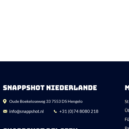
SNAPPSHOT NIEDERLANDE
Oude Boekeloseweg 33 7553 DS Hengelo
St
Ü
info@snappshot.nl
+31 (0)74 8080 218
Fü
P