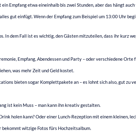
t ein Empfang etwa eineinhalb bis zwei Stunden, aber das hängt auch
 alles gut einfügt. Wenn der Empfang zum Beispiel um 13:00 Uhr begi
In dem Fall ist es wichtig, den Gästen mitzuteilen, dass ihr kurz we
eremonie, Empfang, Abendessen und Party – oder verschiedene Orte fü
ehen, was mehr Zeit und Geld kostet.
cations bieten sogar Komplettpakete an – es lohnt sich also, gut zu v
ang ist kein Muss – man kann ihn kreativ gestalten.
Drink holen kann? Oder einer Lunch-Rezeption mit einem kleinen, le
ihr bekommt witzige Fotos fürs Hochzeitsalbum.