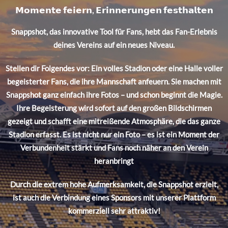
𝗠𝗼𝗺𝗲𝗻𝘁𝗲 𝗳𝗲𝗶𝗲𝗿𝗻, 𝗘𝗿𝗶𝗻𝗻𝗲𝗿𝘂𝗻𝗴𝗲𝗻 𝗳𝗲𝘀𝘁𝗵𝗮𝗹𝘁𝗲𝗻
Snappshot, das innovative Tool für Fans, hebt das Fan-Erlebnis
deines Vereins auf ein neues Niveau.
Stellen dir Folgendes vor: Ein volles Stadion oder eine Halle voller
begeisterter Fans, die ihre Mannschaft anfeuern. Sie machen mit
Snappshot ganz einfach ihre Fotos – und schon beginnt die Magie.
Ihre Begeisterung wird sofort auf den großen Bildschirmen
gezeigt und schafft eine mitreißende Atmosphäre, die das ganze
Stadion erfasst. Es ist nicht nur ein Foto – es ist ein Moment der
Verbundenheit stärkt und Fans noch näher an den Verein
heranbringt
Durch die extrem hohe Aufmerksamkeit, die Snappshot erzielt,
ist auch die Verbindung eines Sponsors mit unserer Plattform
kommerziell sehr attraktiv!