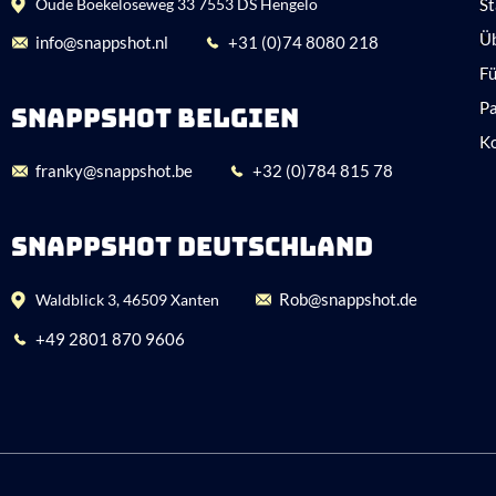
Oude Boekeloseweg 33 7553 DS Hengelo
St
Ü
info@snappshot.nl
+31 (0)74 8080 218
Fü
P
SNAPPSHOT BELGIEN
K
franky@snappshot.be
+32 (0)784 815 78
SNAPPSHOT DEUTSCHLAND
Rob@snappshot.de
Waldblick 3, 46509 Xanten
+49 2801 870 9606