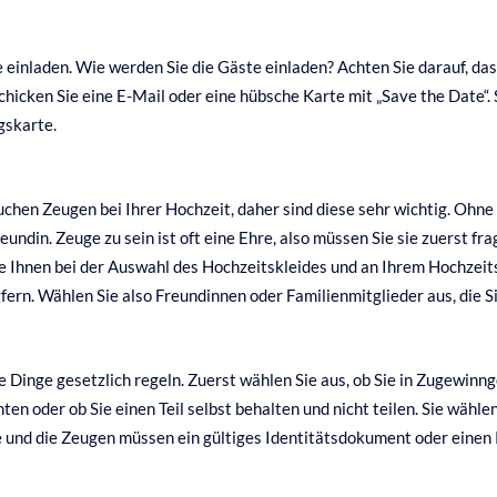
e einladen. Wie werden Sie die Gäste einladen? Achten Sie darauf, das
chicken Sie eine E-Mail oder eine hübsche Karte mit „Save the Date“.
gskarte.
chen Zeugen bei Ihrer Hochzeit, daher sind diese sehr wichtig. Ohne
eundin. Zeuge zu sein ist oft eine Ehre, also müssen Sie sie zuerst fr
ie Ihnen bei der Auswahl des Hochzeitskleides und an Ihrem Hochzeit
gfern. Wählen Sie also Freundinnen oder Familienmitglieder aus, die 
ge Dinge gesetzlich regeln. Zuerst wählen Sie aus, ob Sie in Zugewi
hten oder ob Sie einen Teil selbst behalten und nicht teilen. Sie wä
 und die Zeugen müssen ein gültiges Identitätsdokument oder einen 