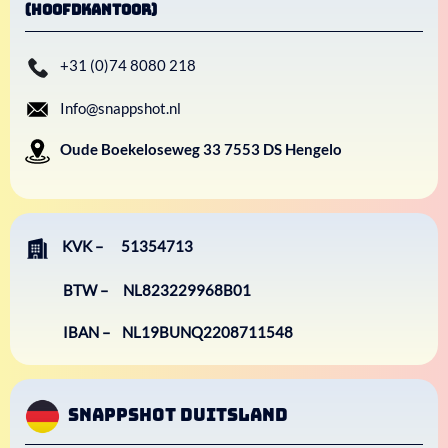
(Hoofdkantoor)
+31 (0)74 8080 218
Info@snappshot.nl
Oude Boekeloseweg
33
7553 DS Hengelo
KVK – 51354713
BTW – NL823229968B01
IBAN – NL19BUNQ2208711548
Snappshot Duitsland