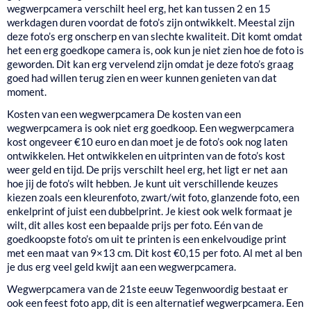
wegwerpcamera verschilt heel erg, het kan tussen 2 en 15
werkdagen duren voordat de foto’s zijn ontwikkelt. Meestal zijn
deze foto’s erg onscherp en van slechte kwaliteit. Dit komt omdat
het een erg goedkope camera is, ook kun je niet zien hoe de foto is
geworden. Dit kan erg vervelend zijn omdat je deze foto’s graag
goed had willen terug zien en weer kunnen genieten van dat
moment.
Kosten van een wegwerpcamera
De kosten van een
wegwerpcamera is ook niet erg goedkoop. Een wegwerpcamera
kost ongeveer €10 euro en dan moet je de foto’s ook nog laten
ontwikkelen. Het ontwikkelen en uitprinten van de foto’s kost
weer geld en tijd. De prijs verschilt heel erg, het ligt er net aan
hoe jij de foto’s wilt hebben. Je kunt uit verschillende keuzes
kiezen zoals een kleurenfoto, zwart/wit foto, glanzende foto, een
enkelprint of juist een dubbelprint. Je kiest ook welk formaat je
wilt, dit alles kost een bepaalde prijs per foto. Eén van de
goedkoopste foto’s om uit te printen is een enkelvoudige print
met een maat van 9×13 cm. Dit kost €0,15 per foto. Al met al ben
je dus erg veel geld kwijt aan een wegwerpcamera.
Wegwerpcamera van de 21ste eeuw
Tegenwoordig bestaat er
ook een feest foto app, dit is een alternatief wegwerpcamera. Een