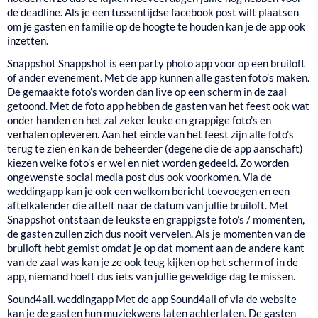
de deadline. Als je een tussentijdse facebook post wilt plaatsen
om je gasten en familie op de hoogte te houden kan je de app ook
inzetten.
Snappshot
Snappshot is een party photo app voor op een bruiloft
of ander evenement. Met de app kunnen alle gasten foto’s maken.
De gemaakte foto’s worden dan live op een scherm in de zaal
getoond. Met de foto app hebben de gasten van het feest ook wat
onder handen en het zal zeker leuke en grappige foto’s en
verhalen opleveren. Aan het einde van het feest zijn alle foto’s
terug te zien en kan de beheerder (degene die de app aanschaft)
kiezen welke foto’s er wel en niet worden gedeeld. Zo worden
ongewenste social media post dus ook voorkomen. Via de
weddingapp kan je ook een welkom bericht toevoegen en een
aftelkalender die aftelt naar de datum van jullie bruiloft. Met
Snappshot ontstaan de leukste en grappigste foto’s / momenten,
de gasten zullen zich dus nooit vervelen. Als je momenten van de
bruiloft hebt gemist omdat je op dat moment aan de andere kant
van de zaal was kan je ze ook teug kijken op het scherm of in de
app, niemand hoeft dus iets van jullie geweldige dag te missen.
Sound4all. weddingapp
Met de app Sound4all of via de website
kan je de gasten hun muziekwens laten achterlaten. De gasten