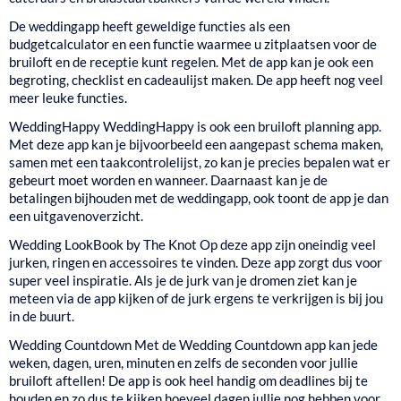
De weddingapp heeft geweldige functies als een
budgetcalculator en een functie waarmee u zitplaatsen voor de
bruiloft en de receptie kunt regelen. Met de app kan je ook een
begroting, checklist en cadeaulijst maken. De app heeft nog veel
meer leuke functies.
WeddingHappy
WeddingHappy is ook een bruiloft planning app.
Met deze app kan je bijvoorbeeld een aangepast schema maken,
samen met een taakcontrolelijst, zo kan je precies bepalen wat er
gebeurt moet worden en wanneer. Daarnaast kan je de
betalingen bijhouden met de weddingapp, ook toont de app je dan
een uitgavenoverzicht.
Wedding LookBook by The Knot
Op deze app zijn oneindig veel
jurken, ringen en accessoires te vinden. Deze app zorgt dus voor
super veel inspiratie. Als je de jurk van je dromen ziet kan je
meteen via de app kijken of de jurk ergens te verkrijgen is bij jou
in de buurt.
Wedding Countdown
Met de Wedding Countdown app kan jede
weken, dagen, uren, minuten en zelfs de seconden voor jullie
bruiloft aftellen! De app is ook heel handig om deadlines bij te
houden en zo dus te kijken hoeveel dagen jullie nog hebben voor