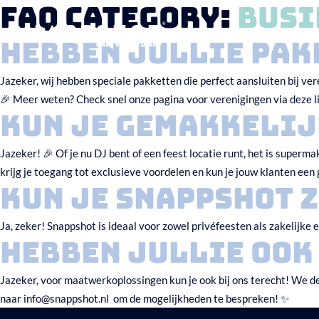
FAQ Category:
Busi
HOME
HOE HET WERKT
Hebben jullie pak
Jazeker, wij hebben speciale pakketten die perfect aansluiten bij v
🎉 Meer weten? Check snel onze pagina voor verenigingen via deze 
Kun je gemakkelij
Jazeker! 🎉 Of je nu DJ bent of een feest locatie runt, het is super
krijg je toegang tot exclusieve voordelen en kun je jouw klanten ee
Kun je Snappshot 
Ja, zeker! Snappshot is ideaal voor zowel privéfeesten als zakelijke
Hebben jullie oo
Jazeker, voor maatwerkoplossingen kun je ook bij ons terecht! We de
naar info@snappshot.nl om de mogelijkheden te bespreken! ✨