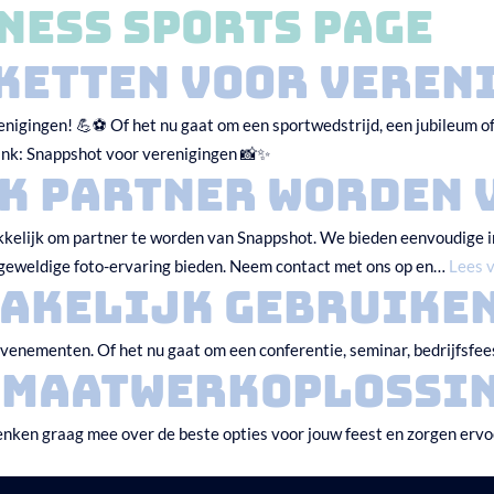
ness Sports Page
VOOR ELK FEEST
CONTACT
WORD EEN PARTNER
ketten voor veren
erenigingen! 💪⚽ Of het nu gaat om een sportwedstrijd, een jubileum 
link: Snappshot voor verenigingen 📸✨
k partner worden 
makkelijk om partner te worden van Snappshot. We bieden eenvoudige i
n geweldige foto-ervaring bieden. Neem contact met ons op en…
Lees 
zakelijk gebruike
 evenementen. Of het nu gaat om een conferentie, seminar, bedrijfsfee
k Maatwerkoplossi
nken graag mee over de beste opties voor jouw feest en zorgen ervoor