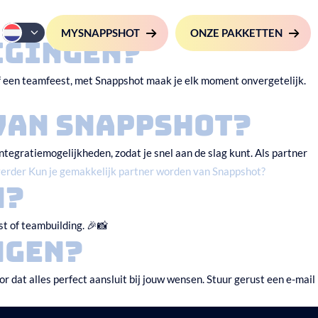
MYSNAPPSHOT
ONZE PAKKETTEN
igingen?
of een teamfeest, met Snappshot maak je elk moment onvergetelijk.
van Snappshot?
ntegratiemogelijkheden, zodat je snel aan de slag kunt. Als partner
verder
Kun je gemakkelijk partner worden van Snappshot?
n?
st of teambuilding. 🎉📸
ngen?
 dat alles perfect aansluit bij jouw wensen. Stuur gerust een e-mail