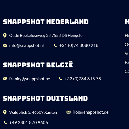
SNAPPSHOT NEDERLAND
Oude Boekeloseweg 33 7553 DS Hengelo
H
O
info@snappshot.nl
+31 (0)74 8080 218
Vo
P
SNAPPSHOT BELGIË
C
franky@snappshot.be
+32 (0)784 815 78
SNAPPSHOT DUITSLAND
Rob@snappshot.de
Waldblick 3, 46509 Xanten
+49 2801 870 9606