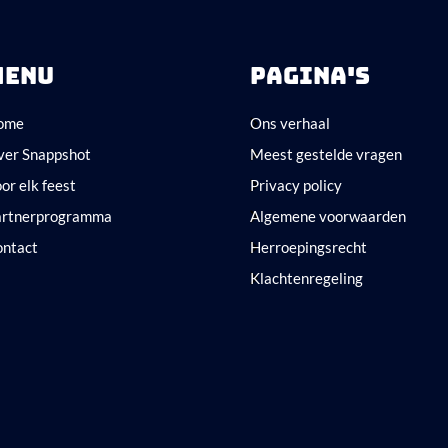
MENU
PAGINA'S
ome
Ons verhaal
ver Snappshot
Meest gestelde vragen
or elk feest
Privacy policy
artnerprogramma
Algemene voorwaarden
ontact
Herroepingsrecht
Klachtenregeling