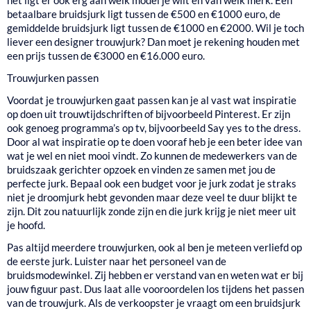
het ligt er ook erg aan welk model je wilt en van welk merk. Een
betaalbare bruidsjurk ligt tussen de €500 en €1000 euro, de
gemiddelde bruidsjurk ligt tussen de €1000 en €2000. Wil je toch
liever een designer trouwjurk? Dan moet je rekening houden met
een prijs tussen de €3000 en €16.000 euro.
Trouwjurken passen
Voordat je trouwjurken gaat passen kan je al vast wat inspiratie
op doen uit trouwtijdschriften of bijvoorbeeld Pinterest. Er zijn
ook genoeg programma’s op tv, bijvoorbeeld Say yes to the dress.
Door al wat inspiratie op te doen vooraf heb je een beter idee van
wat je wel en niet mooi vindt. Zo kunnen de medewerkers van de
bruidszaak gerichter opzoek en vinden ze samen met jou de
perfecte jurk. Bepaal ook een budget voor je jurk zodat je straks
niet je droomjurk hebt gevonden maar deze veel te duur blijkt te
zijn. Dit zou natuurlijk zonde zijn en die jurk krijg je niet meer uit
je hoofd.
Pas altijd meerdere trouwjurken, ook al ben je meteen verliefd op
de eerste jurk. Luister naar het personeel van de
bruidsmodewinkel. Zij hebben er verstand van en weten wat er bij
jouw figuur past. Dus laat alle vooroordelen los tijdens het passen
van de trouwjurk. Als de verkoopster je vraagt om een bruidsjurk