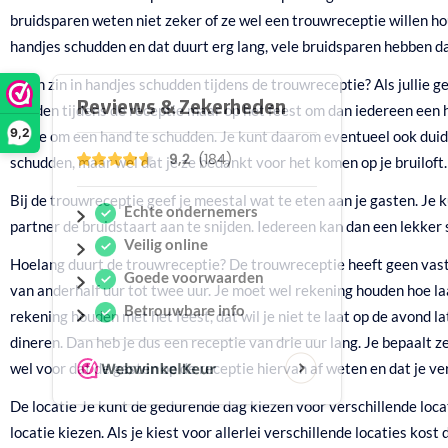
bruidsparen weten niet zeker of ze wel een trouwreceptie willen hou
handjes schudden en dat duurt erg lang, vele bruidsparen hebben da
Geen zin in handjes schudden tijdens de trouwreceptie?
Als jullie 
worden tijdens de receptie maar op het feest om dan iedereen een ha
9,2
je toe om een hand te schudden. Je kunt daarom eventueel ook duide
schudden, maar wel dat je ze bedankt voor het komen op je bruiloft.
Bij de trouwreceptie geef je meestal wat te eten aan je gasten. Je 
partner de bruidstaart aan te snijden. Iedereen kan dan een lekker s
Hoelang duurt de trouwreceptie?
De trouwreceptie heeft geen vaste
van anderhalf uur tot twee uur. Je moet wel rekening houden hoe laat
rekening houden met het feest, dat wil je niet te laat op de avond l
dineren. Dan heb je dus een receptie van drie uur lang. Je bepaalt 
wel voor dat de gasten op de receptie hiervan af weten en dat je ve
De locatie
Je kunt de gedurende dag kiezen voor verschillende locati
locatie kiezen. Als je kiest voor allerlei verschillende locaties kost