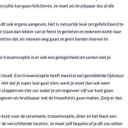
jullie kan gaan feliciteren. Je moet als bruidspaar dus al die
dit ook ergens aangeven. Het is natuurlijk leuk om gefeliciteerd te
ie staan dan lekker van je feest te genieten en iedereen komt naar
ng zetten dat als mensen weg gaan ze geen handen hoeven te
s de trouwreceptie is er ook een gelegenheid om samen met je
tie houdt. Een trouwreceptie heeft meestal een gemiddelde tijdsduur
k niet dat je super laat gaat eten, want je moet dan ook weer
ze stoppen om vier uur zodat je om ongeveer vijf uur kunt gaan
 gegeven als bruidspaar ook de trouwfoto’s gaan maken. Zorg er dan
Je kunt voor de ceremonie, trouwreceptie, diner en het feest een
 de verschillende locaties. Je moet zelf bepalen of je dit zou willen