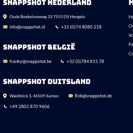
SNAPPSHOT NEDERLAND
Oude Boekeloseweg 33 7553 DS Hengelo
H
O
info@snappshot.nl
+31 (0)74 8080 218
Vo
P
SNAPPSHOT BELGIË
C
franky@snappshot.be
+32 (0)784 815 78
SNAPPSHOT DUITSLAND
Rob@snappshot.de
Waldblick 3, 46509 Xanten
+49 2801 870 9606