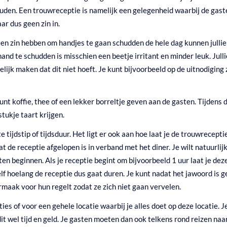
den. Een trouwreceptie is namelijk een gelegenheid waarbij de gasten 
ar dus geen zin in.
geen zin hebben om handjes te gaan schudden de hele dag kunnen jullie 
nd te schudden is misschien een beetje irritant en minder leuk. Jull
lijk maken dat dit niet hoeft. Je kunt bijvoorbeeld op de uitnodigi
kunt koffie, thee of een lekker borreltje geven aan de gasten. Tijden
tukje taart krijgen.
 tijdstip of tijdsduur. Het ligt er ook aan hoe laat je de trouwrecep
 de receptie afgelopen is in verband met het diner. Je wilt natuurlij
aten beginnen. Als je receptie begint om bijvoorbeeld 1 uur laat je de
zelf hoelang de receptie dus gaat duren. Je kunt nadat het jawoord is
rmaak voor hun regelt zodat ze zich niet gaan vervelen.
es of voor een gehele locatie waarbij je alles doet op deze locatie. 
 dit wel tijd en geld. Je gasten moeten dan ook telkens rond reizen naar