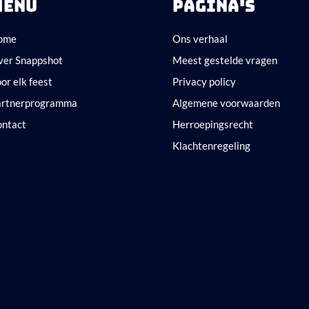
MENU
PAGINA'S
ome
Ons verhaal
ver Snappshot
Meest gestelde vragen
or elk feest
Privacy policy
artnerprogramma
Algemene voorwaarden
ontact
Herroepingsrecht
Klachtenregeling